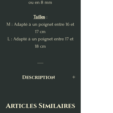
ou en 8 mm
Tailles
:
M : Adapté à un poignet entre 16 et
17 cm
L : Adapté à un poignet entre 17 et
18 cm
___
Description
Le bracelet en lapis-lazuli est une
pierre de vérité et d’éveil spirituel.
Réputé depuis l’Antiquité pour
Articles Similaires
stimuler la sagesse, l’intuition et la