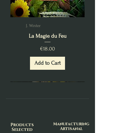
J. Winter
La Magie du Feu
Price
€18.00
Add to Cart
Manufacturing
Products
Artisanal
Selected