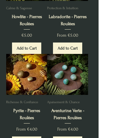
Calme & Sagesse
Protection & Intuition
Howlite - Pierres
Labradorite - Pierres
Roulées
Roulées
Price
Sale Price
€5.00
From
€5.00
Add to Cart
Add to Cart
Richesse & Confiance
Apaisement & Chance
Pyrite - Pierres
Aventurine Verte -
Roulées
Pierres Roulées
Sale Price
Sale Price
From
€4.00
From
€4.00