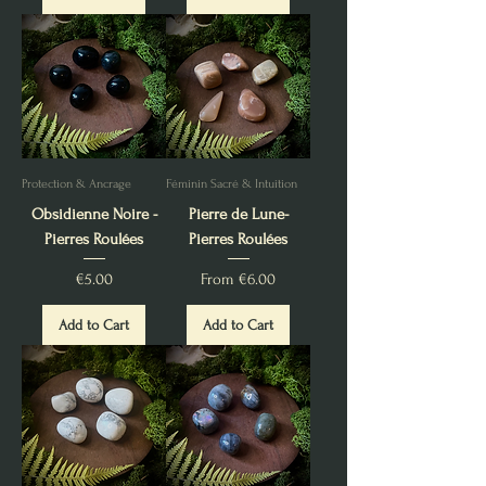
Protection & Ancrage
Féminin Sacré & Intuition
Obsidienne Noire -
Pierre de Lune-
Pierres Roulées
Pierres Roulées
Price
Sale Price
€5.00
From
€6.00
Add to Cart
Add to Cart