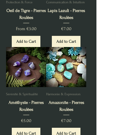
Protection & Force
Communication & Intuition
Oeil de Tigre - Pierres
Lapis Lazuli - Pierres
Roulées
Roulées
Sale Price
Price
From
€3.00
€7.00
Add to Cart
Add to Cart
Sérénité & Spiritualité
Harmonie & Expression
Améthyste - Pierres
Amazonite - Pierres
Roulées
Roulées
Price
Price
€5.00
€7.00
Add to Cart
Add to Cart