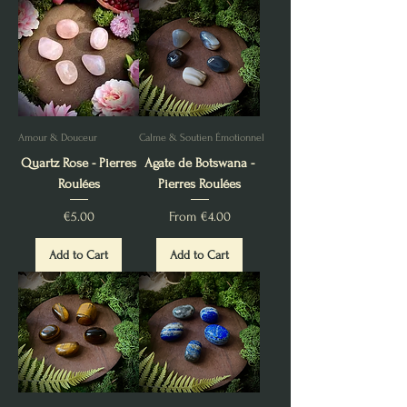
Amour & Douceur
Calme & Soutien Émotionnel
Quartz Rose - Pierres
Agate de Botswana -
Roulées
Pierres Roulées
Price
Sale Price
€5.00
From
€4.00
Add to Cart
Add to Cart