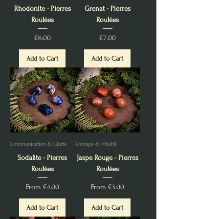
Rhodonite - Pierres
Grenat - Pierres
Roulées
Roulées
Price
Price
€6.00
€7.00
Add to Cart
Add to Cart
Communication & Clarté
Ancrage & Vitalité
Sodalite - Pierres
Jaspe Rouge - Pierres
Roulées
Roulées
Sale Price
Sale Price
From
€4.00
From
€3.00
Add to Cart
Add to Cart