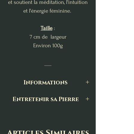
et soutient la méditation, l'intuition
et l'énergie féminine.
Taille
:
7 cm de largeur
Environ 100g
___
Informations
Toutes nos pierres et minéraux sont
Entretenir sa Pierre
sélectionnés avec une grande
Les pierres naturelles ont besoin
attention, tant pour leur qualité
d’être régulièrement entretenues afin
énergétique que pour leur beauté
naturelle. Chaque pièce est choisie
de conserver toute leur énergie.
Articles Similaires