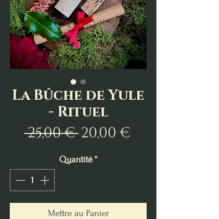
La Bûche de Yule
- Rituel
Prix
Prix
 25,00 € 
20,00 €
original
promotion
Quantité
*
Mettre au Panier