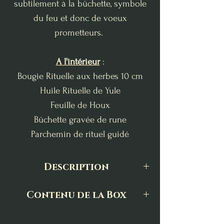
subtilement à la bûchette, symbole
du feu et donc de voeux
prometteurs.
A l'intérieur
:
Bougie Rituelle aux herbes 10 cm
Huile Rituelle de Yule
Feuille de Houx
Bûchette gravée de rune
Parchemin de rituel guidé
Description
Le Kit rituel La Bûche de Yule est un
Contenu de la Box
ensemble pour célébrer le solstice
-
d’hiver et activer vos intentions
Parchemin Rituel de La Bûche de