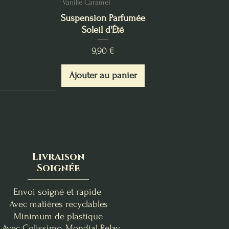
Vanille Caramel
Suspension Parfumée
Soleil d'Été
Prix
9,90 €
Ajouter au panier
Livraison
Soignée
Envoi soigné et rapide
Avec matières recyclables
Minimum de plastique
- Avec Colissimo, Mondial Relay