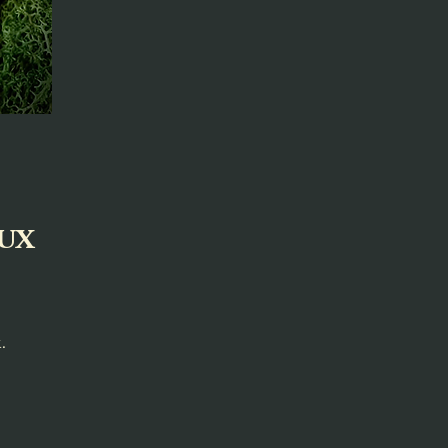
aux
.