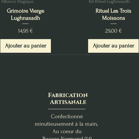
Alliance Magique
Kit Rituel Lughnasadh
Grimoire Vierge
Rituel Les Trois
Lughnasadh
Moissons
Prix
Prix
14,95 €
29,00 €
Ajouter au panier
Ajouter au panier
Fabrication
Artisanale
Confectionné
minutieusement à la main,
Au coeur du
Bocage
Normand (14)