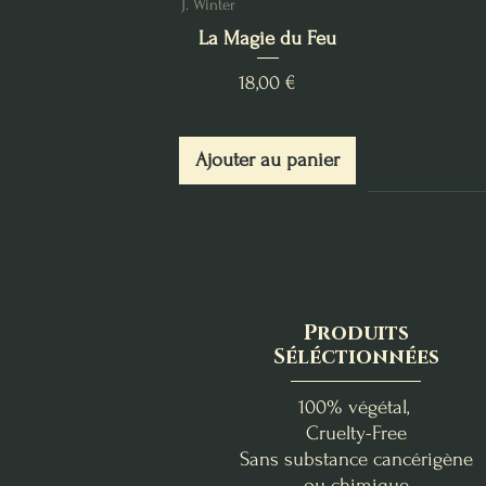
J. Winter
La Magie du Feu
Prix
18,00 €
Ajouter au panier
Produits
Séléctionnées
100% végétal,
Cruelty-Free
Sans substance cancérigène
ou chimique