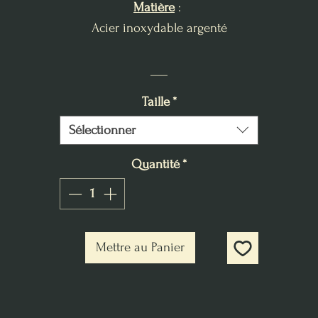
Matière
:
Acier inoxydable argenté
___
Taille
*
Sélectionner
Quantité
*
Mettre au Panier