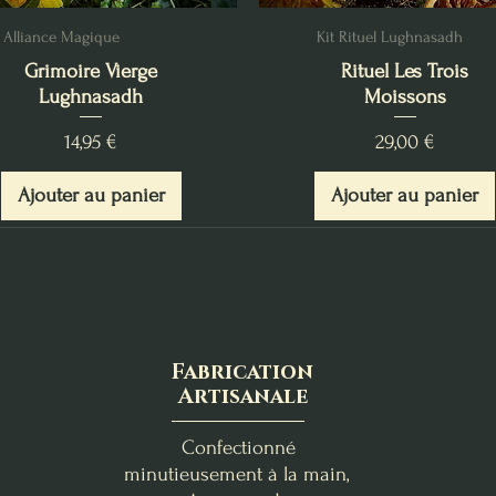
Alliance Magique
Kit Rituel Lughnasadh
Grimoire Vierge
Rituel Les Trois
Lughnasadh
Moissons
Prix
Prix
14,95 €
29,00 €
Ajouter au panier
Ajouter au panier
Fabrication
Artisanale
Confectionné
minutieusement à la main,