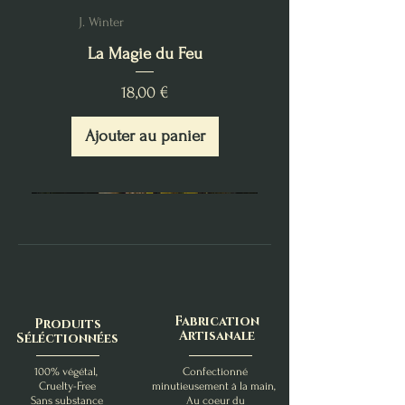
J. Winter
La Magie du Feu
Prix
18,00 €
Ajouter au panier
Fabrication
Produits
Artisanale
Séléctionnées
100% végétal,
Confectionné
Cruelty-Free
minutieusement à la main,
Sans substance
Au coeur du