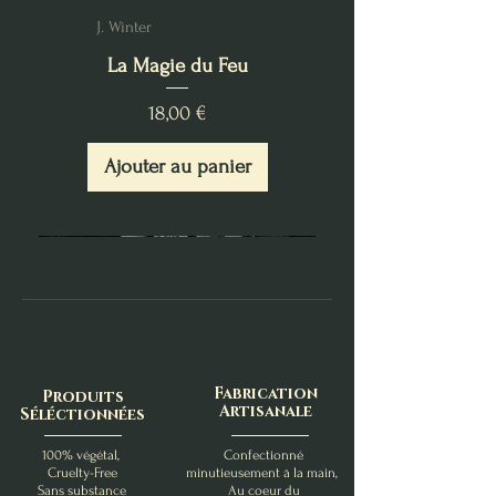
J. Winter
La Magie du Feu
Prix
18,00 €
Ajouter au panier
Fabrication
Produits
Artisanale
Séléctionnées
100% végétal,
Confectionné
Cruelty-Free
minutieusement à la main,
Sans substance
Au coeur du