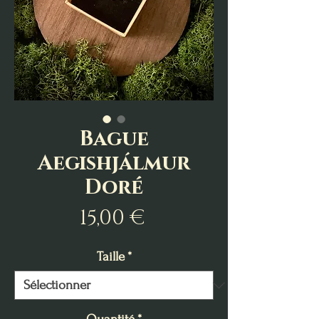
Bague
Aegishjálmur
Doré
Prix
15,00 €
Taille
*