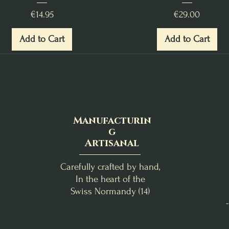
Price
Price
€14.95
€29.00
Add to Cart
Add to Cart
Manufacturin
g
Artisanal
Carefully crafted by hand,
In the heart of the
Swiss Normandy (14)
Abondance & Réussite
Orange Épicée
Escale Tropicale
Miel-Avoine & Mûre-Lava
Nag Champa
P. Guérin