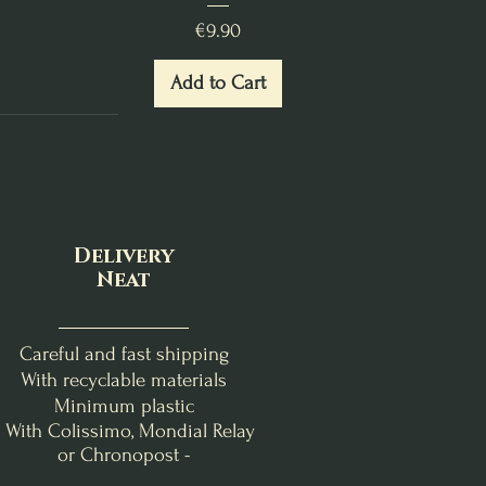
Price
€9.90
Add to Cart
Delivery
Neat
Careful and fast shipping
With recyclable materials
Minimum plastic
- With Colissimo, Mondial Relay
or Chronopost -
nde
Clémentine Vanillée
Brise Fraîche
Poire-Freesia