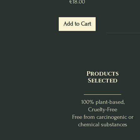
Price
€18.00
Add to Cart
Products
Selected
100% plant-based,
Cruelty-Free
Free from carcinogenic or
chemical substances
Abondance & Réussite
Douceur Florale
Benjoin - Myrrhe