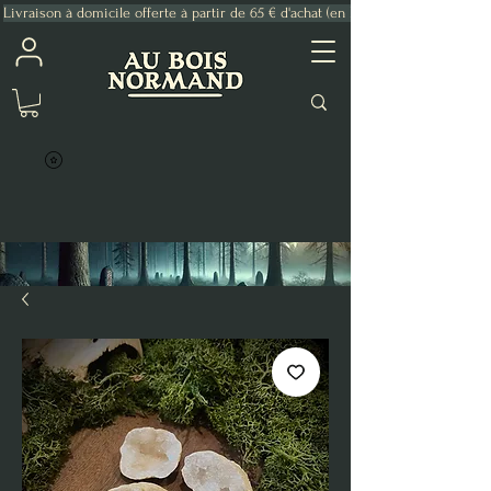
Livraison à domicile offerte à partir de 65 € d'achat (en France Métropolitaine)