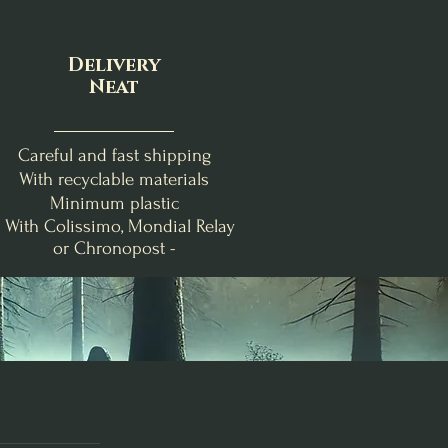
Delivery
Neat
Careful and fast shipping
With recyclable materials
Minimum plastic
- With Colissimo, Mondial Relay
or Chronopost -
nde
Clémentine Vanillée
Brise Fraîche
Poire-Freesia
Bougie de Lughnasadh
Fondants d'Intention
Bougie Crépuscule
me
Purification
d'Août
Price
€19.00
Price
Price
€24.00
€9.00
Add to Cart
Out of Stock
Add to Cart