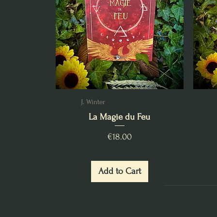
J. Winter
La Magie du Feu
Price
€18.00
Add to Cart