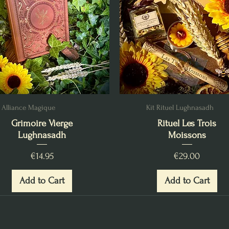
Alliance Magique
Kit Rituel Lughnasadh
Grimoire Vierge
Rituel Les Trois
Lughnasadh
Moissons
Price
Price
€14.95
€29.00
Add to Cart
Add to Cart