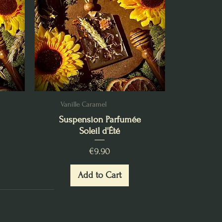
Vanille Caramel
Suspension Parfumée
Soleil d'Été
Price
€9.90
Add to Cart