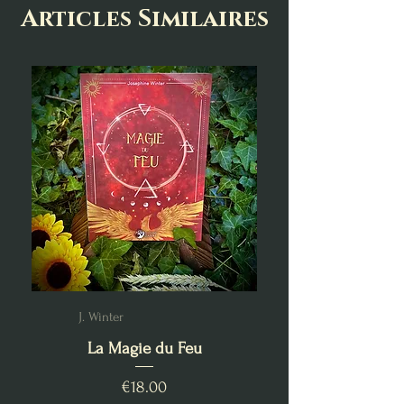
Articles Similaires
J. Winter
La Magie du Feu
Price
€18.00