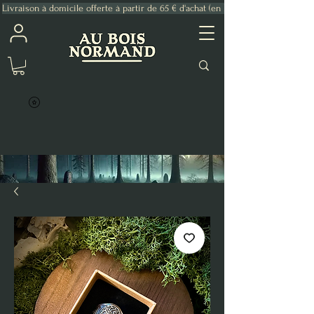
Livraison à domicile offerte à partir de 65 € d'achat (en France Métropolitaine)