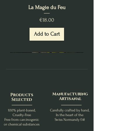
La Magie du Feu
Price
€18.00
Add to Cart
Manufacturing
Products
Artisanal
Selected
100% plant-based,
Carefully crafted by hand,
Cruelty-Free
In the heart of the
Free from carcinogenic
Swiss Normandy (14)
or chemical substances