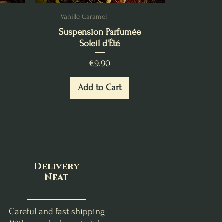
Vanille Caramel
Suspension Parfumée
Soleil d'Été
Price
€9.90
Add to Cart
Delivery
Neat
Careful and fast shipping