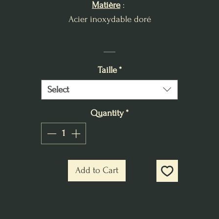
Matière
:
Acier inoxydable doré
___
Taille
*
Select
Quantity
*
Add to Cart