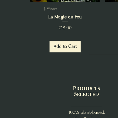
J. Winter
La Magie du Feu
Price
€18.00
Add to Cart
Products
Selected
100% plant-based,