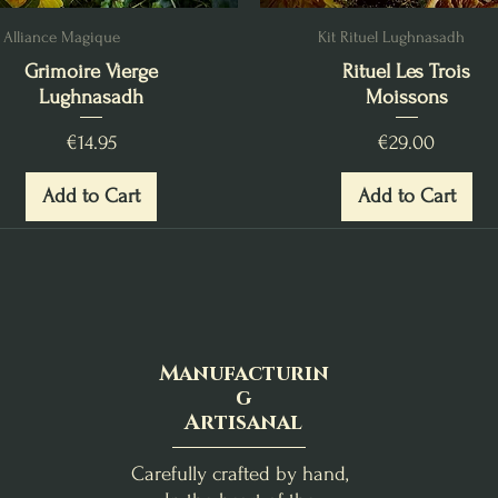
Alliance Magique
Kit Rituel Lughnasadh
Grimoire Vierge
Rituel Les Trois
Lughnasadh
Moissons
Price
Price
€14.95
€29.00
Add to Cart
Add to Cart
Manufacturin
g
Artisanal
Carefully crafted by hand,