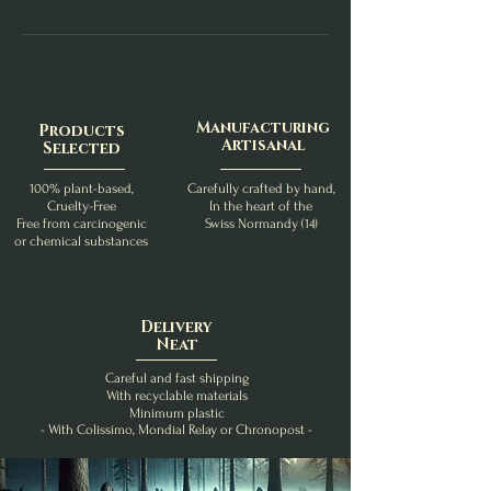
Manufacturing
Products
Artisanal
Selected
100% plant-based,
Carefully crafted by hand,
Cruelty-Free
In the heart of the
Free from carcinogenic
Swiss Normandy (14)
or chemical substances
Delivery
Neat
Careful and fast shipping
With recyclable materials
Minimum plastic
- With Colissimo, Mondial Relay or Chronopost -