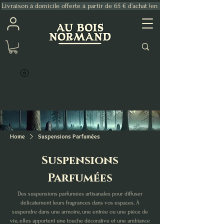
Livraison à domicile offerte à partir de 65 € d'achat (en France Métropolitaine)
Home
Suspensions Parfumées
Suspensions
Parfumées
Des suspensions parfumées artisanales pour diffuser
délicatement leurs fragrances dans vos espaces. À
suspendre dans une armoire, une entrée ou une pièce de
vie, elles apportent une touche décorative et une ambiance