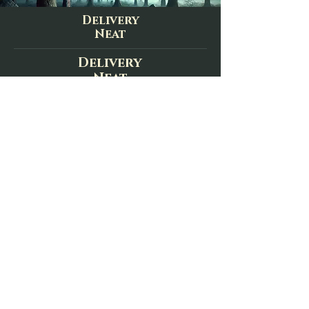
Delivery
Neat
Delivery
Neat
contact@auboisnormand.fr
E-mail
S'inscrire
Delivery
Delivery
Neat
Neat
Who are we ?
Legal notices
Privacy Policy
Who are we ?
General Conditions of Sale
Who are we ?
Who are we ?
Privacy Policy