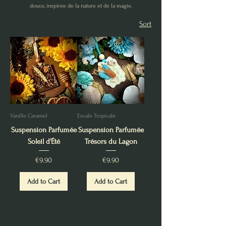
douce, inspirée de la nature et de la magie.
Sort
Vanille Caramel
Escale Tropicale
Suspension Parfumée
Suspension Parfumée
Soleil d'Été
Trésors du Lagon
Price
Price
€9.90
€9.90
Add to Cart
Add to Cart